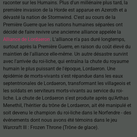
raconter sur les Humains. Plus d'un millénaire plus tard, la
première invasion de la Horde est apparue en Azeroth et a
dévasté la nation de Stormwind. C'est au cours de la
Première Guerre que les nations humaines séparées ont
décidé de faire revivre une ancienne alliance appelée la
Alliance de Lordaeron
. L'alliance n'a pas duré longtemps,
surtout après la Première Guerre, en raison du coût élevé du
maintien de l'alliance elle-même. Un autre désastre survint
avec l'arrivée du roi-liche, qui entraîna la chute du royaume
humain le plus puissant de l'époque, Lordaeron. Une
épidémie de morts-vivants s'est répandue dans les eaux
septentrionales de Lordaeron, transformant les villageois et
les soldats en serviteurs morts-vivants au service du roi-
liche. La chute de Lordaeron s'est produite après qu'Arthas
Menethil, l'héritier du trône de Lordaeron, ait été manipulé et
soit devenu le champion du roi-liche dans le Norfendre - des
événements dont nous avons été témoins dans le jeu
Warcraft III : Frozen Throne (Trône de glace).