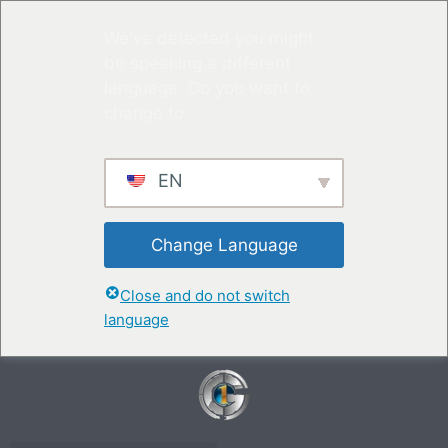
We've detected you might
be speaking a different
language. Do you want to
change to:
EN
Change Language
Close and do not switch
language