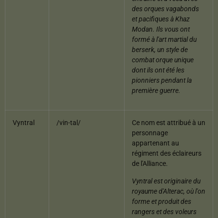
des orques vagabonds
et pacifiques à Khaz
Modan. Ils vous ont
formé à l'art martial du
berserk, un style de
combat orque unique
dont ils ont été les
pionniers pendant la
première guerre.
Vyntral
/vin-tal/
Ce nom est attribué à un
personnage
appartenant au
régiment des éclaireurs
de l'Alliance.
Vyntral est originaire du
royaume d'Alterac, où l'on
forme et produit des
rangers et des voleurs