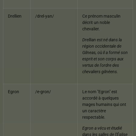
Drellien
/drel-yan/
Ce prénom masculin
décrit un noble
chevalier.
Drellian est né dans la
région occidentale de
Gilneas, où il a formé son
esprit et son corps aux
vertus de l'ordre des
chevaliers gilnéens.
Egron
/e-gron/
Le nom "Egron" est
accordé à quelques
mages humains qui ont
un caractère
respectable.
Egron a vécu et étudié
dans les salles de l'Église