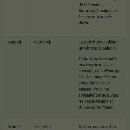
de la Lumière à
Stormwind, maîtrisant
les arts de la magie
divine.
Yandrel
/yan-drel/
Ce nom humain décrit
un vénérable paladin.
Yandrel porte sur lui le
marteau de malheur
sanctifié, une relique qui
lui a été transmise par
son prédécesseur
paladin Yfrain. Sa
spécialité est de purger
les morts-vivants et
d'inverser les fléaux.
Artimo
/ar-ti-mo/
Ce nom est celui d'un