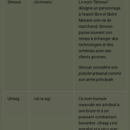
Simoun
/si-mown/
Le nom "Simoun"
désigne un personnage
à l'esprit libre et libéré.
Menant une vie de
marchand, Simoun
passe souvent son
temps à échanger des
technologies et des
schémas avec ses
clients gnomes.
Simoun considère son
pistolet artisanal comme
son arme principale.
Ulraag
/ul-ra-ag/
Ce nom humain
masculin est attribué à
une brute et à un
puissant combattant
berserker.
Ulraag s'est
entraîné et a vécu avec