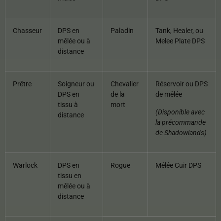
Chasseur
DPS en
Paladin
Tank, Healer, ou
mêlée ou à
Melee Plate DPS
distance
Prêtre
Soigneur ou
Chevalier
Réservoir ou DPS
DPS en
de la
de mêlée
tissu à
mort
(Disponible avec
distance
la précommande
de Shadowlands)
Warlock
DPS en
Rogue
Mêlée Cuir DPS
tissu en
mêlée ou à
distance