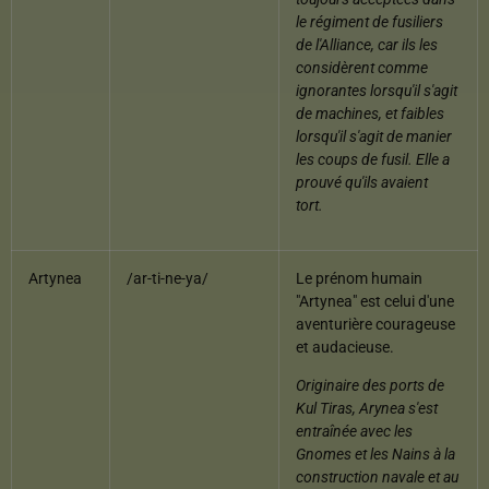
le régiment de fusiliers
de l'Alliance, car ils les
considèrent comme
ignorantes lorsqu'il s'agit
de machines, et faibles
lorsqu'il s'agit de manier
les coups de fusil. Elle a
prouvé qu'ils avaient
tort.
Artynea
/ar-ti-ne-ya/
Le prénom humain
"Artynea" est celui d'une
aventurière courageuse
et audacieuse.
Originaire des ports de
Kul Tiras, Arynea s'est
entraînée avec les
Gnomes et les Nains à la
construction navale et au