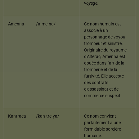
voyage.
Amenna
/a-me-na/
Ce nom humain est
associé à un
personnage de voyou
trompeur et sinistre.
Originaire du royaume
d'Alterac, Amenna est
douée dans l'art de la
tromperie et de la
furtivité. Elle accepte
des contrats
d'assassinat et de
commerce suspect.
Kantraea
/kan-tre-ya/
Ce nom convient
parfaitement à une
formidable sorcière
humaine.