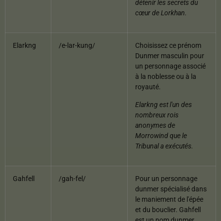
détenir les secrets du
cœur de Lorkhan.
Elarkng
/e-lar-kung/
Choisissez ce prénom
Dunmer masculin pour
un personnage associé
à la noblesse ou à la
royauté.
Elarkng est l'un des
nombreux rois
anonymes de
Morrowind que le
Tribunal a exécutés.
Gahfell
/gah-fel/
Pour un personnage
dunmer spécialisé dans
le maniement de l'épée
et du bouclier. Gahfell
est un nom dunmer