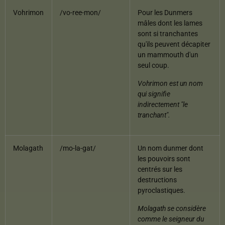
Vohrimon
/vo-ree-mon/
Pour les Dunmers
mâles dont les lames
sont si tranchantes
qu'ils peuvent décapiter
un mammouth d'un
seul coup.
Vohrimon est un nom
qui signifie
indirectement "le
tranchant".
Molagath
/mo-la-gat/
Un nom dunmer dont
les pouvoirs sont
centrés sur les
destructions
pyroclastiques.
Molagath se considère
comme le seigneur du