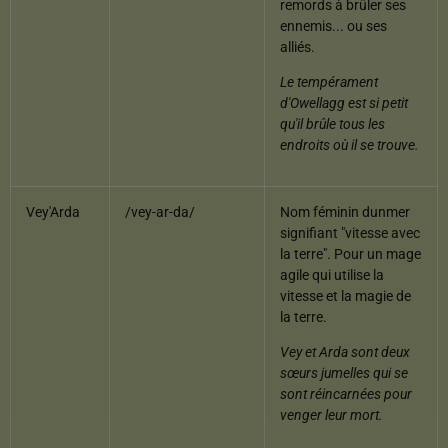
remords à brûler ses
ennemis... ou ses
alliés.
Le tempérament
d'Owellagg est si petit
qu'il brûle tous les
endroits où il se trouve.
Vey'Arda
/vey-ar-da/
Nom féminin dunmer
signifiant "vitesse avec
la terre". Pour un mage
agile qui utilise la
vitesse et la magie de
la terre.
Vey et Arda sont deux
sœurs jumelles qui se
sont réincarnées pour
venger leur mort.