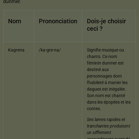
dunmer.
Nom
Prononciation
Dois-je choisir
ceci ?
Kagrena
/ka-gre-na/
Signifie musique ou
chants. Ce nom
féminin dunmer est
destiné aux
personnages dont
l'habileté à manier les
dagues est inégalée.
Son nom est chanté
dans les épopées et les
contes.
Ses lames rapides et
tranchantes produisent
un sifflement