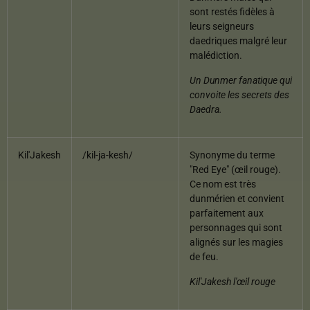
sont restés fidèles à
leurs seigneurs
daedriques malgré leur
malédiction.
Un Dunmer fanatique qui
convoite les secrets des
Daedra.
Kil'Jakesh
/kil-ja-kesh/
Synonyme du terme
"Red Eye" (œil rouge).
Ce nom est très
dunmérien et convient
parfaitement aux
personnages qui sont
alignés sur les magies
de feu.
Kil'Jakesh l'œil rouge