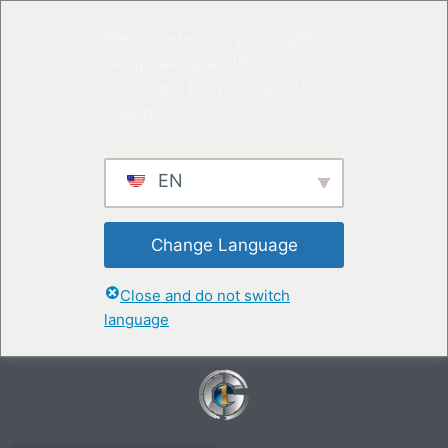
We've detected you might
be speaking a different
language. Do you want to
change to:
EN
Change Language
Close and do not switch
language