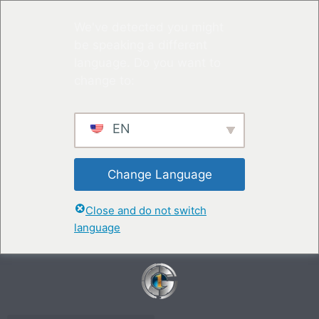
We've detected you might
be speaking a different
language. Do you want to
change to:
EN
Change Language
Close and do not switch
language