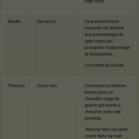
High Rock.
Basillo
/ba-sil-yo/
Ce prénom breton
masculin est destiné
aux personnages de
type voyou qui
pratiquent l'espionnage
et l'assassinat.
Le tricheur de la foule
Theomyr
/te-yo-mir/
Choisissez ce prénom
breton pour un
chevalier mage de
guerre qui monte à
cheval et vainc ses
ennemis.
Theomyr tient une épée
courte dans sa main