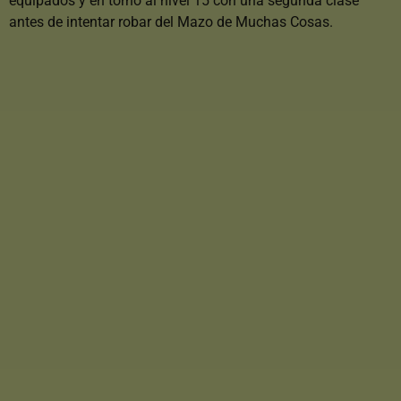
equipados y en torno al nivel 15 con una segunda clase
antes de intentar robar del Mazo de Muchas Cosas.