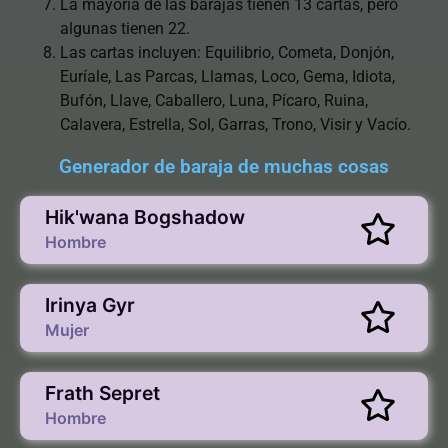
La mayoría de las barajas tienen 13 cartas, pero
algunas tienen 22.
Las cartas incluyen: Equilibrio, Cometa, Donjón,
Euríale, Las Parcas, Llamas, Loco, Gema, Idiota,
Bufón, Llave, Caballero, Luna, Pícaro, Ruina,
Calavera, Estrella, Sol, Garras, Trono, Visir y Vacío.
Generador de baraja de muchas cosas
Hik'wana Bogshadow
Hombre
Irinya Gyr
Mujer
Frath Sepret
Hombre