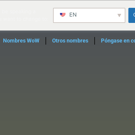
 be speaking a
EN
u want to change to:
Nombres WoW
Otros nombres
Póngase en c