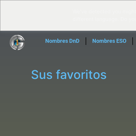
We've detected you might
different language. Do yo
Nombres DnD
Nombres ESO
Sus favoritos