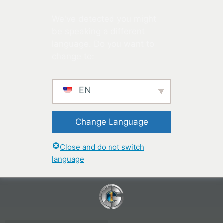
We've detected you might
be speaking a different
language. Do you want to
change to:
EN
Change Language
Close and do not switch
language