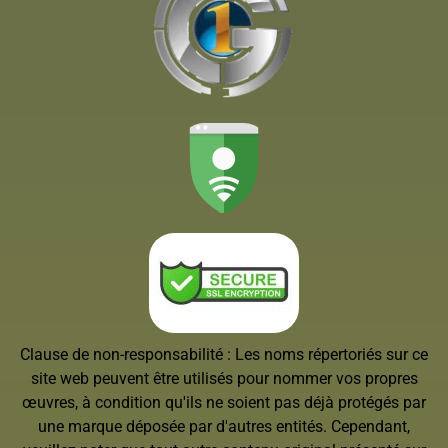
Clause de non-responsabilité : Les noms répertoriés sur ce
site web peuvent être utilisés pour nommer vos propres
œuvres, à condition qu'ils ne soient pas déjà protégés par
une marque déposée par d'autres entités. Cependant,