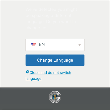
We've detected you might
be speaking a different
language. Do you want to
change to:
EN
Change Language
Close and do not switch
language